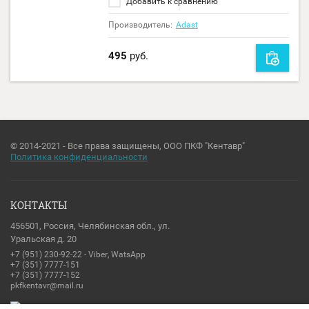
Добавить к сравнению
Производитель:
Adast
495
руб.
© 2014-2021 - Все права защищены, ООО ПКФ "Кентавр"
Политика конфиденциальности
КОНТАКТЫ
456501, Россия, Челябинская обл., ул.
Уральская д. 20
+7 (951) 230-92-22 - Viber, WatsApp
+7 (351) 7777-151
+7 (351) 7777-152
pkfkentavr@mail.ru