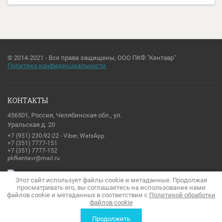
© 2014-2021 - Все права защищены, ООО ПКФ "Кентавр"
Политика конфиденциальности
КОНТАКТЫ
456501, Россия, Челябинская обл., ул.
Уральская д. 20
+7 (951) 230-92-22 - Viber, WatsApp
+7 (351) 7777-151
+7 (351) 7777-152
pkfkentavr@mail.ru
Этот сайт использует файлы cookie и метаданные. Продолжая
просматривать его, вы соглашаетесь на использование нами
файлов cookie и метаданных в соответствии с
Политикой обработки
файлов cookie
Создание сайтов
в студии Мегагрупп
Продолжить