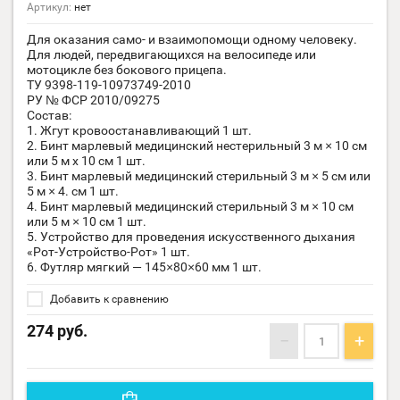
Артикул:
нет
Для оказания само- и взаимопомощи одному человеку.
Для людей, передвигающихся на велосипеде или
мотоцикле без бокового прицепа.
ТУ 9398-119-10973749-2010
РУ № ФСР 2010/09275
Состав:
1. Жгут кровоостанавливающий 1 шт.
2. Бинт марлевый медицинский нестерильный 3 м × 10 см
или 5 м х 10 см 1 шт.
3. Бинт марлевый медицинский стерильный 3 м × 5 см или
5 м × 4. см 1 шт.
4. Бинт марлевый медицинский стерильный 3 м × 10 см
или 5 м × 10 см 1 шт.
5. Устройство для проведения искусственного дыхания
«Рот-Устройство-Рот» 1 шт.
6. Футляр мягкий — 145×80×60 мм 1 шт.
Добавить к сравнению
274
руб.
−
+