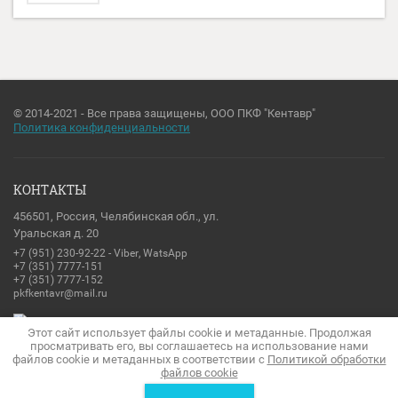
© 2014-2021 - Все права защищены, ООО ПКФ "Кентавр"
Политика конфиденциальности
КОНТАКТЫ
456501, Россия, Челябинская обл., ул.
Уральская д. 20
+7 (951) 230-92-22 - Viber, WatsApp
+7 (351) 7777-151
+7 (351) 7777-152
pkfkentavr@mail.ru
Этот сайт использует файлы cookie и метаданные. Продолжая
просматривать его, вы соглашаетесь на использование нами
файлов cookie и метаданных в соответствии с
Политикой обработки
файлов cookie
Создание сайтов
в студии Мегагрупп